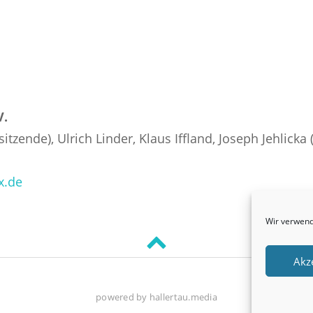
V.
itzende), Ulrich Linder, Klaus Iffland, Joseph Jehlicka 
x.de
Wir verwend
Back
Akz
to
top
powered by hallertau.media