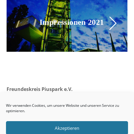
Impressionen 2021
Freundeskreis Piuspark e.V.
Vorstand: Jutta Materna (Vorsitzende), Ulrich Linder,
Klaus Iffland, Joseph Jehlicka (Schriftführer), Maurizio
Wir verwenden Cookies, um unsere Website und unseren Service zu
optimieren.
Grandesso (Kassier)
freundeskreis-piuspark@gmx.de
Akzeptieren