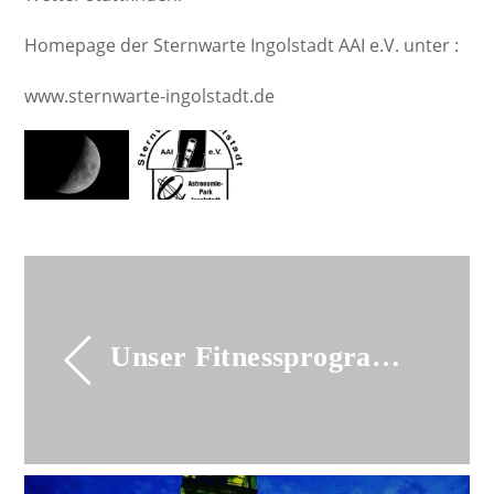
Homepage der Sternwarte Ingolstadt AAI e.V. unter :
www.sternwarte-ingolstadt.de
Unser Fitnessprogramm 2022 im Piuspark