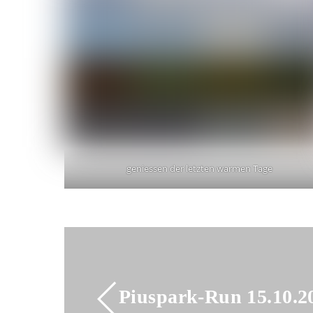
geniessen der letzten warmen Tage
Piuspark-Run 15.10.2