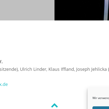
V.
itzende), Ulrich Linder, Klaus Iffland, Joseph Jehlicka 
x.de
Wir verwend
Back