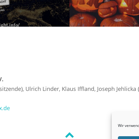
V.
itzende), Ulrich Linder, Klaus Iffland, Joseph Jehlicka 
x.de
Wir verwend
Back