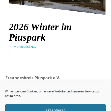
2026 Winter im
Piuspark
MEHR LESEN...
Freundeskreis Piuspark e.V.
Vorstand: Jutta Materna (Vorsitzende), Ulrich Linder,
Klaus Iffland, Joseph Jehlicka (Schriftführer), Maurizio
Wir verwenden Cookies, um unsere Website und unseren Service zu
optimieren.
Grandesso (Kassier)
freundeskreis-piuspark@gmx.de
Akzeptieren